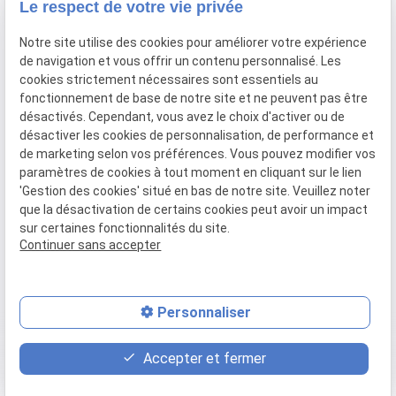
Mon cabinet vous est
Le respect de votre vie privée
accessible
Notre site utilise des cookies pour améliorer votre expérience
uniquement sur
de navigation et vous offrir un contenu personnalisé. Les
rendez-vous
cookies strictement nécessaires sont essentiels au
fonctionnement de base de notre site et ne peuvent pas être
désactivés. Cependant, vous avez le choix d'activer ou de
Mentions légales
désactiver les cookies de personnalisation, de performance et
de marketing selon vos préférences. Vous pouvez modifier vos
Politique de confidentialité
paramètres de cookies à tout moment en cliquant sur le lien
Plan du site
'Gestion des cookies' situé en bas de notre site. Veuillez noter
que la désactivation de certains cookies peut avoir un impact
Gestion des cookies
sur certaines fonctionnalités du site.
Continuer sans accepter
SIRET :
45235847600037
Personnaliser
place
contact_page
phone
Accepter et fermer
Plan d'accès
Contact
04 81 68 54 77