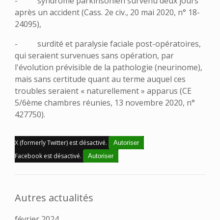
- syndrome parkinsonien survenu deux jours
après un accident (Cass. 2e civ., 20 mai 2020, n° 18-
24095),
- surdité et paralysie faciale post-opératoires,
qui seraient survenues sans opération, par
l'évolution prévisible de la pathologie (neurinome),
mais sans certitude quant au terme auquel ces
troubles seraient « naturellement » apparus (CE
5/6ème chambres réunies, 13 novembre 2020, n°
427750).
X (formerly Twitter) est désactivé.
Autoriser
Facebook est désactivé.
Autoriser
Autres actualités
février 2024