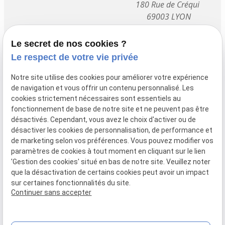
180 Rue de Créqui
69003 LYON
Le secret de nos cookies ?
Mon cabinet vous est
Le respect de votre vie privée
accessible
Notre site utilise des cookies pour améliorer votre expérience
uniquement sur
de navigation et vous offrir un contenu personnalisé. Les
rendez-vous
cookies strictement nécessaires sont essentiels au
fonctionnement de base de notre site et ne peuvent pas être
désactivés. Cependant, vous avez le choix d'activer ou de
Mentions légales
désactiver les cookies de personnalisation, de performance et
de marketing selon vos préférences. Vous pouvez modifier vos
Politique de confidentialité
paramètres de cookies à tout moment en cliquant sur le lien
Plan du site
'Gestion des cookies' situé en bas de notre site. Veuillez noter
que la désactivation de certains cookies peut avoir un impact
Gestion des cookies
sur certaines fonctionnalités du site.
Continuer sans accepter
SIRET :
45235847600037